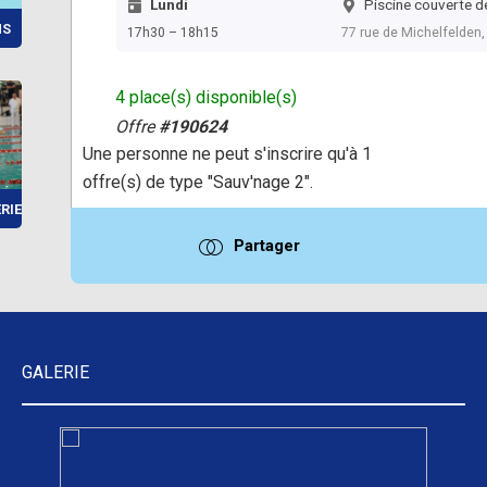
Lundi
Piscine couverte de
NS
17h30 – 18h15
77 rue de Michelfelden
4 place(s) disponible(s)
Offre
#190624
Une personne ne peut s'inscrire qu'à 1
offre(s) de type "Sauv'nage 2".
IEUR 20...
Partager
GALERIE