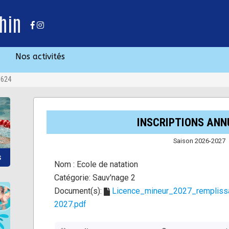
hin
Nos activités
0624
INSCRIPTIONS ANN
Saison 2026-2027
S
Nom :
Ecole de natation
Catégorie:
Sauv'nage 2
Document(s):
Licence_mineur_2027_remplissa
2027.pdf