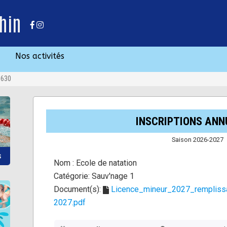
hin
Nos activités
0630
INSCRIPTIONS ANN
Saison 2026-2027
S
Nom :
Ecole de natation
Catégorie:
Sauv'nage 1
Document(s):
Licence_mineur_2027_remplissa
2027.pdf