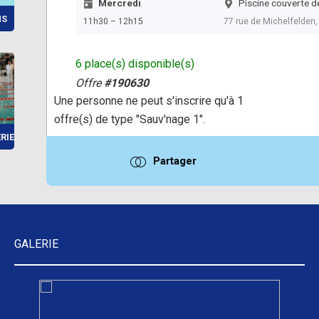
Mercredi
Piscine couverte de
NS
11h30 – 12h15
77 rue de Michelfelden
6 place(s) disponible(s)
Offre
#190630
Une personne ne peut s'inscrire qu'à 1
offre(s) de type "Sauv'nage 1".
IEUR 20...
Partager
GALERIE