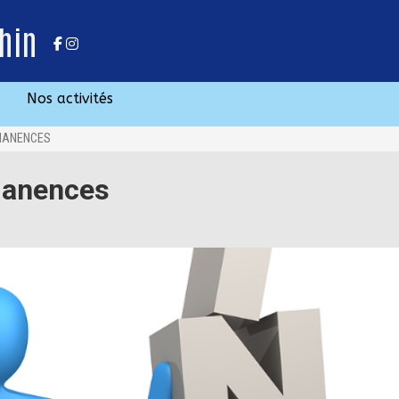
hin
Nos activités
MANENCES
manences