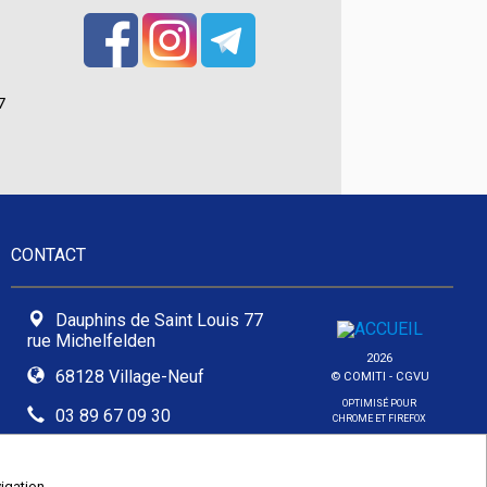
 
CONTACT
Dauphins de Saint Louis 77
rue Michelfelden
2026
68128 Village-Neuf
© COMITI -
CGVU
OPTIMISÉ POUR
03 89 67 09 30
CHROME ET FIREFOX
contact@dsl68.com
igation.