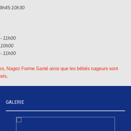
 9h45-10h30
- 11h00
- 10h00
 - 11h00
tres, Nagez Forme Santé ainsi que les bébés nageurs sont
els.
GALERIE