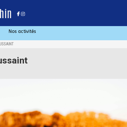
hin
Nos activités
USSAINT
ussaint